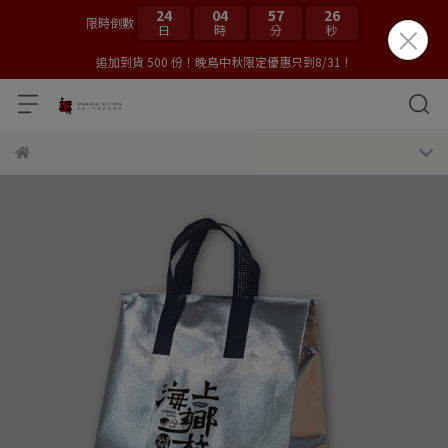
24
04
57
26
限時倒數
日
時
分
秒
追加到貨 500 份！晚鳥中秋限定優惠只到8/31！