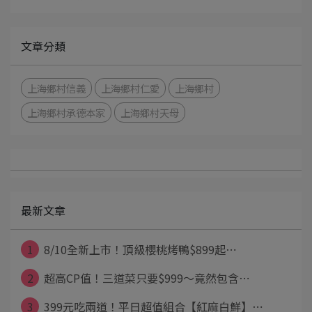
文章分類
上海鄉村信義
上海鄉村仁愛
上海鄉村
上海鄉村承德本家
上海鄉村天母
最新文章
1
8/10全新上市！頂級櫻桃烤鴨$899起⋯
2
超高CP值！三道菜只要$999～竟然包含⋯
3
399元吃兩道！平日超值組合【紅麻白鮮】⋯