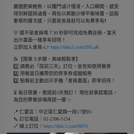
嚴選肥美鮑魚，以獨門滷汁慢浸，入口瞬間，感受
得到鮮甜與滷香，再佐以爽脆沙律平衡味蕾，這般
奢華的層次感，只要是會員就可以免費享有❗️
💡 還不是會員嗎？30 秒即可完成免費註冊，當天
出示畫面一樣享有招待！
立即加入會員 👉
https://shkc1.com/5NLaK
📝【簡單３步驟，美味輕鬆享】
1️⃣ 請務必「提前三天」訂位，並告知使用餐券
2️⃣ 用餐當日攜帶您的齊享券或龍蝦券
3️⃣ 點餐前主動出示手機「會員畫面」即享招待！
⏳ 每日限量，需提前3天預訂！ 現在就拿起電話，
為您的聚餐排場再提一層 ✨
📍 仁愛店｜中正區仁愛路一段17號B1
📞 訂位電話｜02-2396-5154
🔗 線上訂位｜
https://shkc1.com/9i9Vl