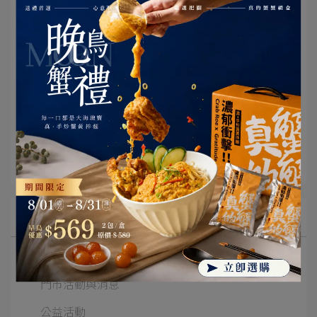
#上海鄉村 #仁愛店限定 #冷滷大鮑魚 #加量不加價
#老饕懂吃 #春季饗宴 #會員獨享
文章分類
上海鄉村仁愛
所有文章主題
鄉村品味誌
門市活動與消息
公益活動