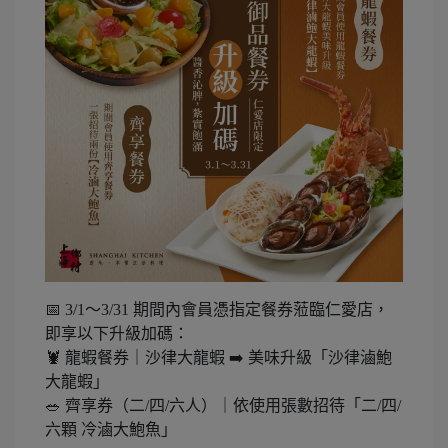
📅 3/1～3/31 期間內會員憑指定餐券蒞臨仁愛店，
即享以下升級加碼：
🦞 龍蝦餐券｜沙律大龍蝦 ➡️ 美味升級「沙律滷鮑
大龍蝦」
🥗 齊享券（二/四/六人）｜依使用張數招待「二/四/
六顆 冷滷大鮑魚」