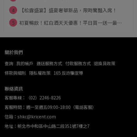
4
【松露盛宴】盛夏奢華新品，限時驚豔入席！
5
初夏暢飲！紅白酒天天優惠！平日買一送一最⋯
關於我們
查詢
我的帳戶
運送服務方式
付款服務方式
退換貨政策
條款與細則
隱私權政策
165 反詐騙宣導
聯絡資訊
客服專線：（02）2246-8226
客服時間：週一至週五09:00-18:00（電話客服）
信箱：shkc@kricent.com
地址：新北市中和區中山路二段351號7樓之7