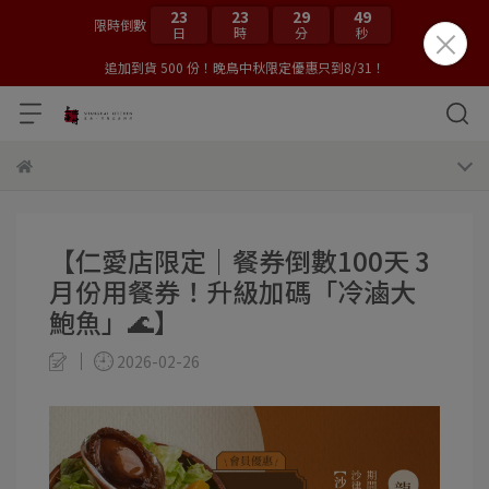
23
23
29
49
限時倒數
日
時
分
秒
追加到貨 500 份！晚鳥中秋限定優惠只到8/31！
【仁愛店限定｜餐券倒數100天 3
月份用餐券！升級加碼「冷滷大
鮑魚」🌊】
2026-02-26