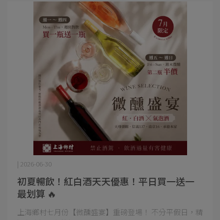
| 2026-06-30
初夏暢飲！紅白酒天天優惠！平日買一送一
最划算 🔥
上海鄉村七月份【微醺盛宴】重磅登場！ 不分平假日，精