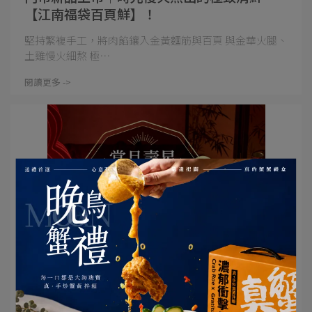
【江南福袋百頁鮮】！
堅持繁複手工，將肉餡鑲入金黃麵筋與百頁 與金華火腿、
土雞慢火細熬 極⋯
閱讀更多 ->