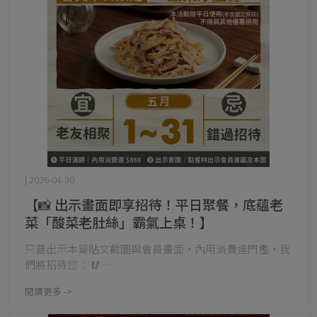
| 2026-04-30
【📸 出示畫面即享招待！平日聚餐，底蘊老
菜「酸菜老肚絲」霸氣上桌！】
只要出示本篇貼文截圖與會員畫面，內用消費達門檻，我
們將招待您： 🥢⋯
閱讀更多 ->