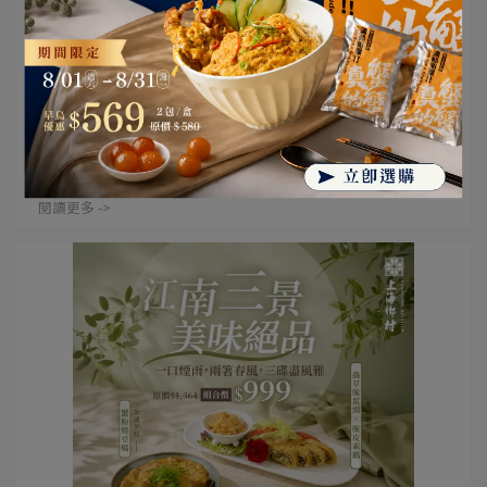
| 2026-05-29
壽星限定｜添福添壽享尊榮，金鮑富貴長壽
麵霸氣招待 🧧
歲月是金，您的每一歲，都值得被溫柔款待 上海鄉村為當
月壽星獻上專屬心意⋯
閱讀更多 ->