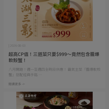
| 2026-08-03
超高CP值！三道菜只要$999～竟然包含醬爆
軟殼蟹！
八月開跑！週一至週四全時段供應！ 霸氣主菜「醬爆軟殼
蟹」搭配經典手路 ⋯
閱讀更多 ->