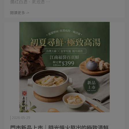
選紅白酒、氣泡酒 ⋯
閱讀更多 ->
| 2026-05-29
門市新品上市｜時光慢火熬出的極致清鮮