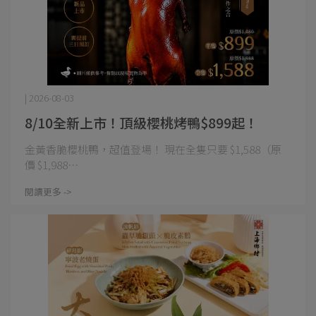
| 2026-08-03
8/10全新上市！頂級櫻桃烤鴨$899起！
金黃香脆櫻桃鴨，超值登場！ 現在全隻只要 $1,588（原
價 $1,988⋯
閱讀更多 ->