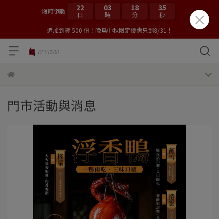
22
03
18
34
限時倒數
日
時
分
秒
追加到貨 500 份！晚鳥中秋限定優惠只到8/31！
門市活動與消息