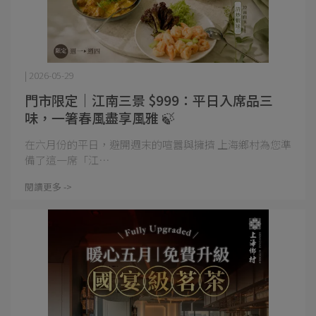
| 2026-05-29
門市限定｜江南三景 $999：平日入席品三
味，一箸春風盡享風雅 🍃
在六月份的平日，避開週末的喧囂與擁擠 上海鄉村為您準
備了這一席「江⋯
閱讀更多 ->