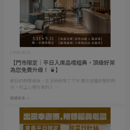
| 2026-05-12
【門市限定｜平日入席品嚐經典，頂級好茶
為您免費升級！ 🍵】
節日的熱鬧過後，生活稍微慢了下來 選在這種舒服的時
光，約上心裡在意的人 ⋯
閱讀更多 ->