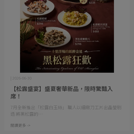
| 2026-06-30
【松露盛宴】盛夏奢華新品，限時驚豔入
席！
7月全新推出「松露白玉絲」 職人以細緻刀工片出晶瑩剔
透 將黑松露的⋯
閱讀更多 ->