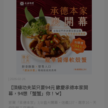
| 2026-02-26
【頂級功夫菜只要94元 ⁉️歡慶承德本家開
幕，94想「蟹蟹」你！🦀】
狂賀「承德本家」3/8 盛大開幕，信義137、南京16、天
母別館三店連線⋯