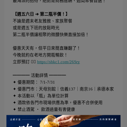
最海派的招待，絕對是商務應酬、週間聚餐首選！
【週五六日 ➔ 第二瓶半價！】
不論是週末老友雅敘、家族聚餐
或是週五下班的放鬆時光
第二瓶半價讓相聚的微醺快樂直接加倍！
優惠天天有，但平日來簡直賺翻了！
今晚就約在老地方開瓶暢飲！
立即預訂 👉🏻 
https://shkc1.com/26Sry
━━━━ 活動詳情 ━━━━
✦ 優惠期間： 7/1-7/31
✦ 優惠門市：天母別館｜信義137｜南京16｜承德本家
✦ 本活動以「瓶」為單位計算
✦ 酒款依各門市現場供應為準，優惠不合併使用
✦ 禁止酒駕 ‧ 飲酒過量有害健康
#shkc #天母別館 #信義137 #南京16 #承德本家