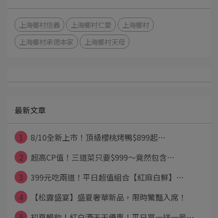
上海鄉村信義
上海鄉村仁愛
上海鄉村
上海鄉村承德本家
上海鄉村天母
最新文章
1
8/10全新上市！頂級櫻桃烤鴨$899起⋯
2
超高CP值！三道菜只要$999～竟然包含⋯
3
399元吃兩道！平日超值組合【紅麻白鮮】⋯
4
【松露盛宴】盛夏奢華新品，限時驚豔入席！
5
初夏暢飲！紅白酒天天優惠！平日買一送一最⋯