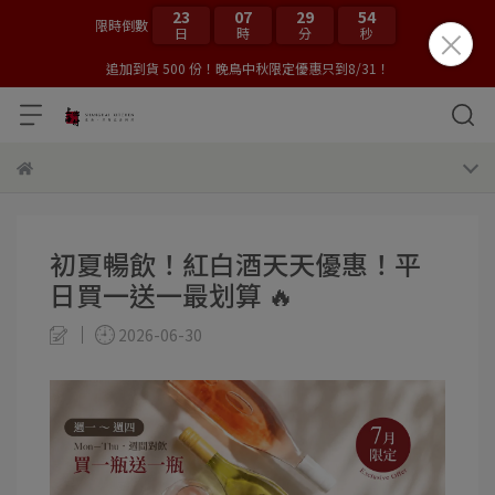
23
07
29
54
限時倒數
日
時
分
秒
追加到貨 500 份！晚鳥中秋限定優惠只到8/31！
初夏暢飲！紅白酒天天優惠！平
日買一送一最划算 🔥
2026-06-30