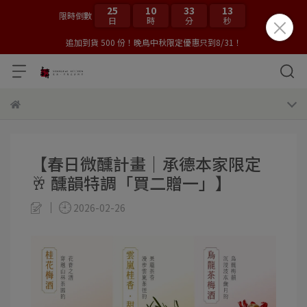
25
10
33
13
限時倒數
日
時
分
秒
追加到貨 500 份！晚鳥中秋限定優惠只到8/31！
【春日微醺計畫｜承德本家限定
🥂 醺韻特調「買二贈一」】
2026-02-26