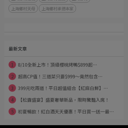
上海鄉村天母
上海鄉村承德本家
最新文章
1
8/10全新上市！頂級櫻桃烤鴨$899起⋯
2
超高CP值！三道菜只要$999～竟然包含⋯
3
399元吃兩道！平日超值組合【紅麻白鮮】⋯
4
【松露盛宴】盛夏奢華新品，限時驚豔入席！
5
初夏暢飲！紅白酒天天優惠！平日買一送一最⋯