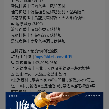
🍹 輕盈優雅 ($149)
雲嵐桂香｜清幽茶香，尾韻回甘
桂花梅酒｜淡雅桂香佐梅酒酸甜，溫柔順口
烏龍茶梅酒｜烏龍交織梅香，大人系的優雅
🥃 醇厚酒感 ($199)
流金百香｜清幽茶香 x 伏特加
赤銅桂梅｜桂花梅酒 x 伏特加
黑鐵烏梅｜烏龍茶梅酒 x 伏特加
立即訂位，預約你的微醺夜
🔗 線上訂位｜
https://shkc1.com/xiKPi
📞 訂位專線｜02-8979-2650
📍 承德本家｜台北市大同區承德路一段2號7樓
⚠️ 禁止酒駕，未滿18歲禁止飲酒
#上海鄉村 #承德本家 #新店開幕 #微醺之夜 #買二
送一 #中式餐酒 #雲嵐桂香 #甜茶酒 #桂花梅酒 #烏
龍茶梅酒 #台北聚餐