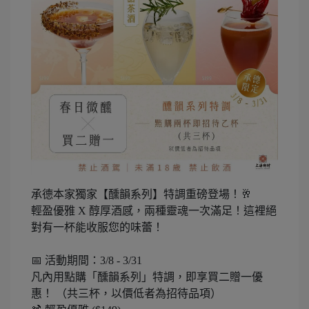
承德本家獨家【醺韻系列】特調重磅登場！🥂
輕盈優雅 X 醇厚酒感，兩種靈魂一次滿足！這裡絕
對有一杯能收服您的味蕾！
📅 活動期間：3/8 - 3/31
凡內用點購「醺韻系列」特調，即享買二贈一優
惠！ （共三杯，以價低者為招待品項）