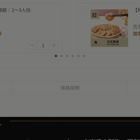
筋｜2～3人份
【
售
9
加
規格說明