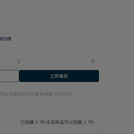
數回饋
立即購買
 」可以折抵紅利
379
點 (約等於
NT$379
)
已加購
0
件
(本區商品可以加購
1
件)