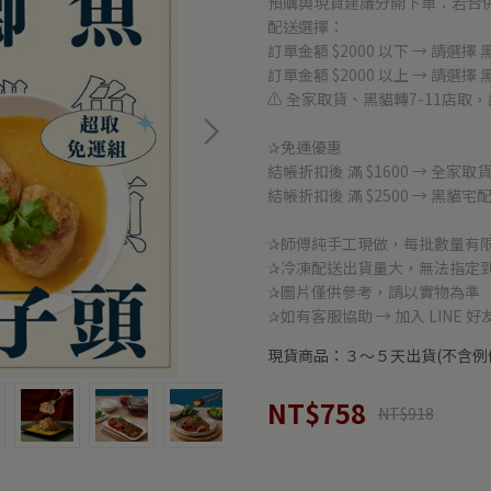
預購與現貨建議分開下單：若合
配送選擇：
訂單金額 $2000 以下 → 請選擇 
訂單金額 $2000 以上 → 請選擇
⚠ 全家取貨、黑貓轉7-11店取，
✰免運優惠
結帳折扣後 滿 $1600 → 全家取
結帳折扣後 滿 $2500 → 黑貓宅
✰師傅純手工現做，每批數量有
✰冷凍配送出貨量大，無法指定
✰圖片僅供參考，請以實物為準
✰如有客服協助 → 加入 LINE 好
現貨商品：３～５天出貨(不含例
NT$758
NT$918