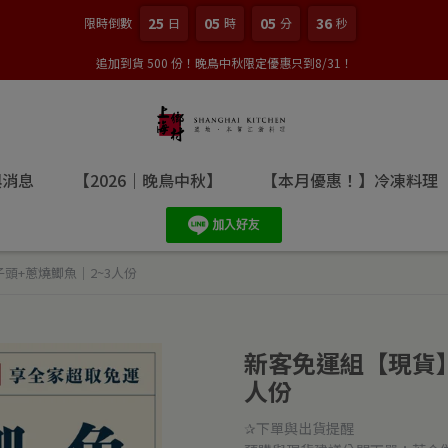
25
05
05
34
限時倒數
日
時
分
秒
追加到貨 500 份！晚鳥中秋限定優惠只到8/31！
與消息
【2026｜晚鳥中秋】
【本月優惠！】冷凍料理
頭+蔥燒鯽魚｜2~3人份
新客免運組【現貨】
人份
✰下單與出貨提醒