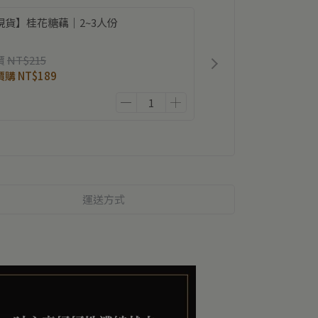
現貨】桂花糖藕｜2~3人份
價
NT$215
價購
NT$189
運送方式