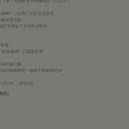
併下單，現貨將等待預購商品一同出貨。
黑貓轉7-11店取 / 全家 低溫取貨
 黑貓低溫宅配
請於到貨後 5 天內完成取件
貨免運
配 或 黑貓轉7-11店取免運
限請把握訂購
到貨日期與時間，造成不便敬請見諒
友 @shkc（請加 @）
假日)