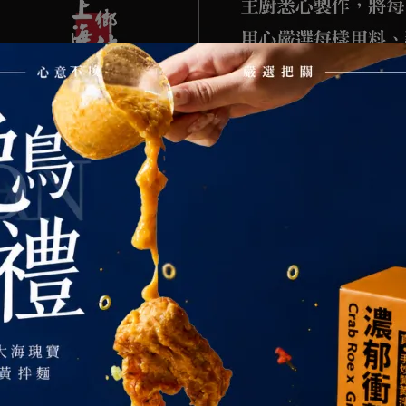
上海鄉村 蟹黃獅子頭（2顆）
唐朝御膳料理｜味與型的完美結合