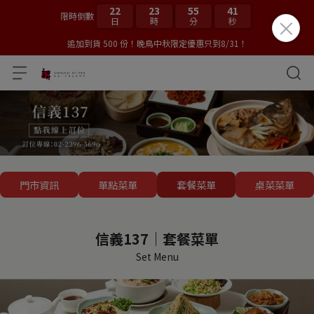
22
23
55
40
限時倒數
日
時
分
秒
追加到貨 500 份！晚鳥中秋限定優惠只到8/31！
門市資訊
單點菜單
套餐菜單
桌菜菜單
信義137｜套餐菜單
Set Menu