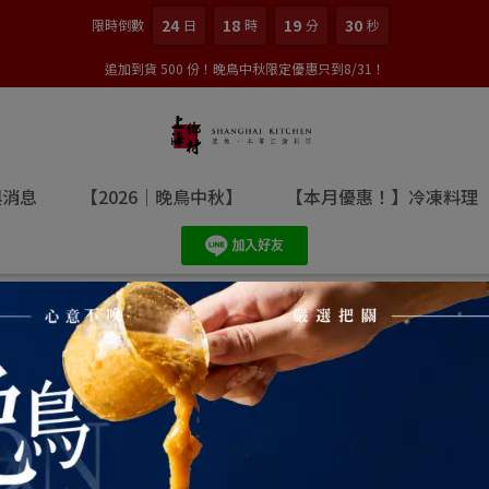
24
18
19
29
限時倒數
日
時
分
秒
追加到貨 500 份！晚鳥中秋限定優惠只到8/31！
與消息
【2026｜晚鳥中秋】
【本月優惠！】冷凍料理
在大補｜指定湯品現折300元
排序
價格