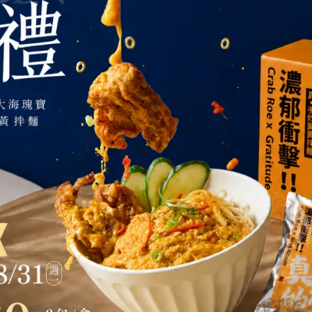
貨】白燒砂鍋魚頭（2022亞太年
【現貨】有料酸菜魚｜3~4人份
大菜點）｜4~6人份
,299
NT$899