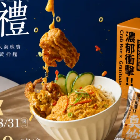
貨】楊枝甘露｜2~3人份
【現貨】滬杭口水雞｜2~3人份
249
NT$599