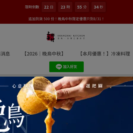
22
23
55
33
限時倒數
日
時
分
秒
追加到貨 500 份！晚鳥中秋限定優惠只到8/31！
與消息
【2026｜晚鳥中秋】
【本月優惠！】冷凍料理
夏｜新品上市
排序
價格