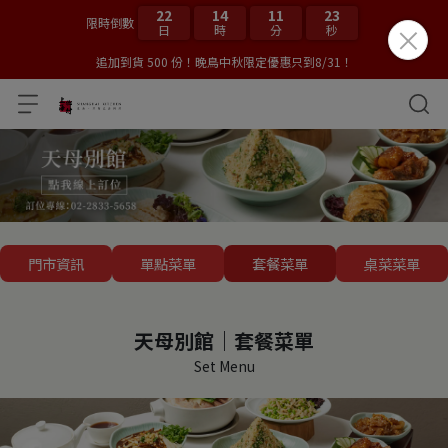
22
14
11
22
限時倒數
日
時
分
秒
追加到貨 500 份！晚鳥中秋限定優惠只到8/31！
門市資訊
單點菜單
套餐菜單
桌菜菜單
天母別館｜套餐菜單
Set Menu